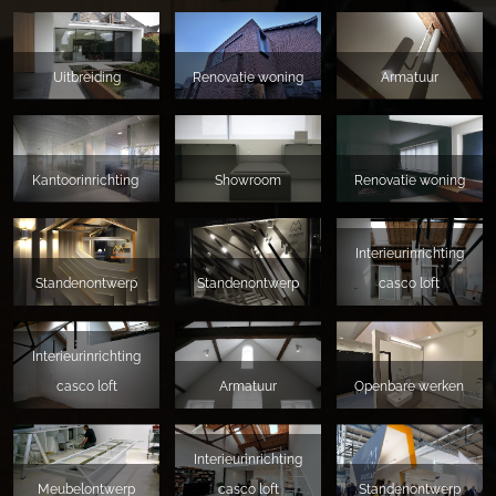
Uitbreiding
Renovatie woning
Armatuur
Kantoorinrichting
Showroom
Renovatie woning
Interieurinrichting
Standenontwerp
Standenontwerp
casco loft
Interieurinrichting
casco loft
Armatuur
Openbare werken
Interieurinrichting
Meubelontwerp
casco loft
Standenontwerp