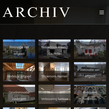
Renovatie van
Nieuwbouwwoning
Renovatie van
erfgoed
De Pinte
erfgoed
Renovatie van
Herbouw erfgoed
Showroom Namen
erfgoed
Gevelrenovatie
Renovatie
Zevergem
Verbouwing kantoor
herenhuis