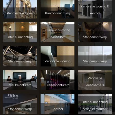
Renovatie woning &
Renovatie erfgoed
Kantoorinrichting
kantoor
Interieurinrichting
Interieurinrichting
casco loft
Standenontwerp
Standenontwerp
Renovatie woning
Standenontwerp
Renovatie
Meubelontwerp
Standenontwerp
kleedkamers
Interieurinrichting
Standenontwerp
Kantoor
bedrijfsrestaurant